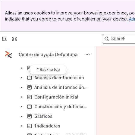
ERP
Banner
Ciclo de Contabilidad
Atlassian uses cookies to improve your browsing experience, per
Top Bar
indicate that you agree to our use of cookies on your device.
Atl
Ciclo de Ventas
Sidebar
Main Content
Ciclo de Inventario
Sistema de Integración (SID)
Ciclo de Compras
Centro de ayuda Defontana
Ciclo Gestión Operacional
Alertas
Back to top
Análisis de información
Análisis de información - Operación
Configuración inicial
Construcción y definición de reportes - Gestión
Gráficos
Indicadores