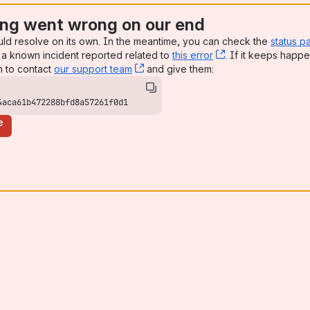
ng went wrong on our end
uld resolve on its own. In the meantime, you can check the
status p
a known incident reported related to
this error
, (opens new win
. If it keeps happe
n to contact
our support team
, (opens new window)
and give them:
4aca61b472288bfd8a57261f0d1
e