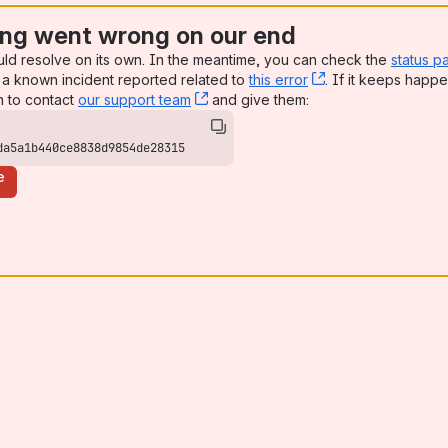
ng went wrong on our end
uld resolve on its own. In the meantime, you can check the
status p
a known incident reported related to
this error
, (opens new win
. If it keeps happe
n to contact
our support team
, (opens new window)
and give them:
da5a1b440ce8838d9854de28315
e