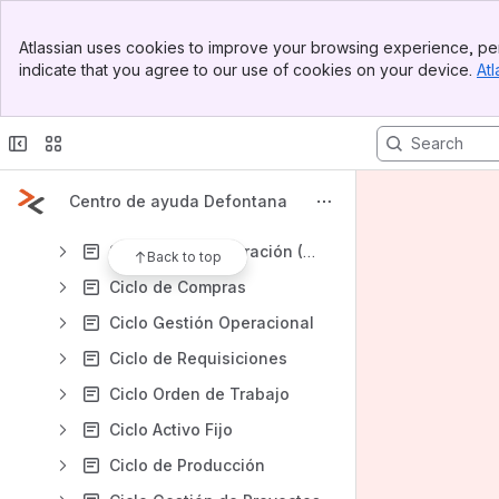
Borrar Archivos Temporales y Cookies en el Navegador Google Chrome
Banner
Borrar Archivos Temporales y Cookies en el Navegador Mozilla Firefox
Atlassian uses cookies to improve your browsing experience, per
Top Bar
indicate that you agree to our use of cookies on your device.
Atl
CRM
Sidebar
Main Content
ERP
Ciclo de Contabilidad
Ciclo de Ventas
Centro de ayuda Defontana
Ciclo de Inventario
Sistema de Integración (SID)
Back to top
Ciclo de Compras
Ciclo Gestión Operacional
Ciclo de Requisiciones
Ciclo Orden de Trabajo
Ciclo Activo Fijo
Ciclo de Producción