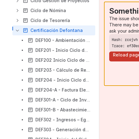
Ciclo Gestión de Proyectos
Somethi
Ciclo de Nómina
The issue sho
Ciclo de Tesorería
There may be 
Certificación Defontana
ask your admi
DEF100 - Ambientación al sistema
Trace: ef30e
DEF201 - Inicio Ciclo de Compras
Reload pag
DEF202 Inicio Ciclo de Contabilidad
DEF203 - Cálculo de Remuneraciones
DEF204 - Inicio Ciclo de Ventas
DEF204-A - Factura Electrónica
DEF301-A - Ciclo de Inventario
DEF301-B - Abastecimiento – Gestión de la Orden de Compra
DEF302 - Ingresos – Egresos – Cobranzas
DEF303 - Generación de Informes y Planillas